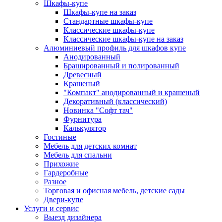
Шкафы-купе
Шкафы-купе на заказ
Стандартные шкафы-купе
Классические шкафы-купе
Классические шкафы-купе на заказ
Алюминиевый профиль для шкафов купе
Анодированный
Брашированный и полированный
Древесный
Крашеный
"Компакт" анодированный и крашеный
Декоративный (классический)
Новинка "Софт тач"
Фурнитура
Калькулятор
Гостиные
Мебель для детских комнат
Мебель для спальни
Прихожие
Гардеробные
Разное
Торговая и офисная мебель, детские сады
Двери-купе
Услуги и сервис
Выезд дизайнера