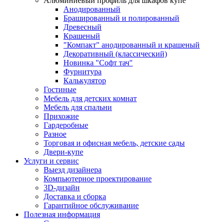
Алюминиевый профиль для шкафов купе
Анодированный
Брашированный и полированный
Древесный
Крашеный
"Компакт" анодированный и крашеный
Декоративный (классический)
Новинка "Софт тач"
Фурнитура
Калькулятор
Гостиные
Мебель для детских комнат
Мебель для спальни
Прихожие
Гардеробные
Разное
Торговая и офисная мебель, детские сады
Двери-купе
Услуги и сервис
Выезд дизайнера
Компьютерное проектирование
3D-дизайн
Доставка и сборка
Гарантийное обслуживание
Полезная информация