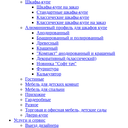
Шкафы-купе
Шкафы-купе на заказ
Стандартные шкафы-купе
Классические шкафы-купе
Классические шкафы-купе на заказ
Алюминиевый профиль для шкафов купе
Анодированный
Брашированный и полированный
Древесный
Крашеный
"Компакт" анодированный и крашеный
Декоративный (классический)
Новинка "Софт тач"
Фурнитура
Калькулятор
Гостиные
Мебель для детских комнат
Мебель для спальни
Прихожие
Гардеробные
Разное
Торговая и офисная мебель, детские сады
Двери-купе
Услуги и сервис
Выезд дизайнера