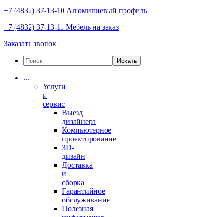
+7 (4832) 37-13-10
Алюминиевый профиль
+7 (4832) 37-13-11
Мебель на заказ
Заказать звонок
Искать
...
Услуги
и
сервис
Выезд
дизайнера
Компьютерное
проектирование
3D-
дизайн
Доставка
и
сборка
Гарантийное
обслуживание
Полезная