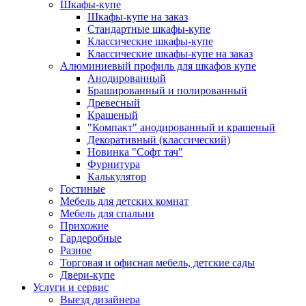
Шкафы-купе
Шкафы-купе на заказ
Стандартные шкафы-купе
Классические шкафы-купе
Классические шкафы-купе на заказ
Алюминиевый профиль для шкафов купе
Анодированный
Брашированный и полированный
Древесный
Крашеный
"Компакт" анодированный и крашеный
Декоративный (классический)
Новинка "Софт тач"
Фурнитура
Калькулятор
Гостиные
Мебель для детских комнат
Мебель для спальни
Прихожие
Гардеробные
Разное
Торговая и офисная мебель, детские сады
Двери-купе
Услуги и сервис
Выезд дизайнера