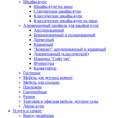
Шкафы-купе
Шкафы-купе на заказ
Стандартные шкафы-купе
Классические шкафы-купе
Классические шкафы-купе на заказ
Алюминиевый профиль для шкафов купе
Анодированный
Брашированный и полированный
Древесный
Крашеный
"Компакт" анодированный и крашеный
Декоративный (классический)
Новинка "Софт тач"
Фурнитура
Калькулятор
Гостиные
Мебель для детских комнат
Мебель для спальни
Прихожие
Гардеробные
Разное
Торговая и офисная мебель, детские сады
Двери-купе
Услуги и сервис
Выезд дизайнера