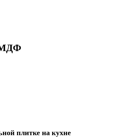
з МДФ
ьной плитке на кухне