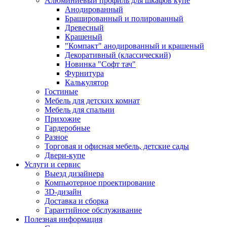
Алюминиевый профиль для шкафов купе
Анодированный
Брашированный и полированный
Древесный
Крашеный
"Компакт" анодированный и крашеный
Декоративный (классический)
Новинка "Софт тач"
Фурнитура
Калькулятор
Гостиные
Мебель для детских комнат
Мебель для спальни
Прихожие
Гардеробные
Разное
Торговая и офисная мебель, детские сады
Двери-купе
Услуги и сервис
Выезд дизайнера
Компьютерное проектирование
3D-дизайн
Доставка и сборка
Гарантийное обслуживание
Полезная информация