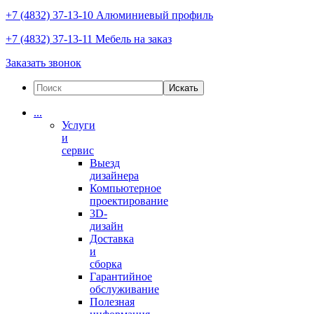
+7 (4832) 37-13-10
Алюминиевый профиль
+7 (4832) 37-13-11
Мебель на заказ
Заказать звонок
Искать
...
Услуги
и
сервис
Выезд
дизайнера
Компьютерное
проектирование
3D-
дизайн
Доставка
и
сборка
Гарантийное
обслуживание
Полезная