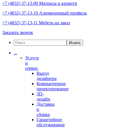
+7 (4832) 37-13-00
Матрасы и кровати
+7 (4832) 37-13-10
Алюминиевый профиль
+7 (4832) 37-13-11
Мебель на заказ
Заказать звонок
Искать
...
Услуги
и
сервис
Выезд
дизайнера
Компьютерное
проектирование
3D-
дизайн
Доставка
и
сборка
Гарантийное
обслуживание